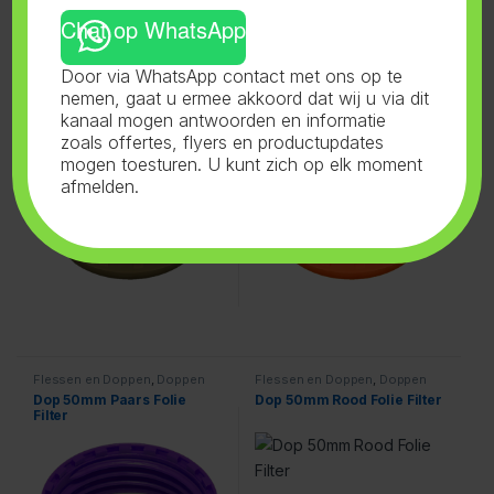
Chat op WhatsApp
Flessen en Doppen
,
Doppen
Flessen en Doppen
,
Doppen
50mm
,
Bruin
50mm
,
Oranje
Dop 50mm Bruin Folie Filter
Dop 50mm Oranje Folie
Door via WhatsApp contact met ons op te
nemen, gaat u ermee akkoord dat wij u via dit
kanaal mogen antwoorden en informatie
zoals offertes, flyers en productupdates
mogen toesturen. U kunt zich op elk moment
afmelden.
Flessen en Doppen
,
Doppen
Flessen en Doppen
,
Doppen
50mm
,
Paars
50mm
,
Rood
Dop 50mm Paars Folie
Dop 50mm Rood Folie Filter
Filter