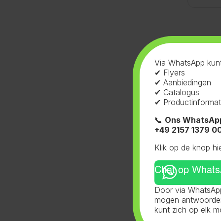
Gerel
Via WhatsApp kunt
✔ Flyers
✔ Aanbiedingen
✔ Catalogus
Flessen 
38mm
,
W
✔ Productinformat
Fles 3
📞
Ons WhatsAp
+49 2157 1379 0
Klik op de knop hi
Chat op What
Door via WhatsApp
mogen antwoorden 
kunt zich op elk 