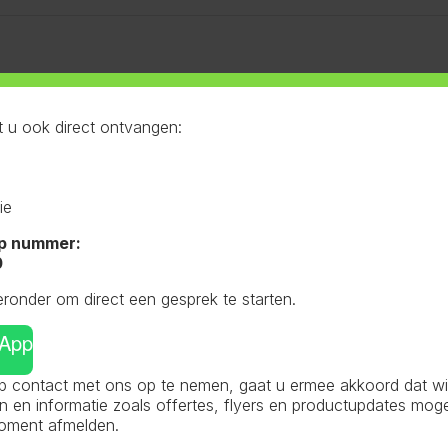
ateerde producten
 u ook direct ontvangen:
en Doppen
,
Flessen
Flessen en Doppen
,
Flessen
Flessen e
it
50mm lichtgewicht
,
Wit
38mm
,
Zwa
ie
8mm Wit 1L
Fles 50mm lichtgewicht
Dop 38mm
Wit 1L
Filter
p nummer:
0
eronder om direct een gesprek te starten.
sApp
 contact met ons op te nemen, gaat u ermee akkoord dat wij 
en informatie zoals offertes, flyers en productupdates mog
moment afmelden.