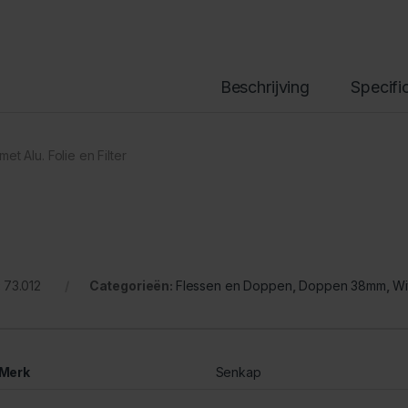
Beschrijving
Specifi
et Alu. Folie en Filter
:
73.012
Categorieën:
Flessen en Doppen
,
Doppen 38mm
,
Wi
Merk
Senkap