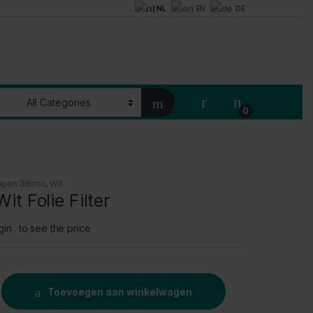
NL
EN
DE
My Account
0
ppen 38mm
,
Wit
t Folie Filter
gin
to see the price
ilter quantity
Toevoegen aan winkelwagen