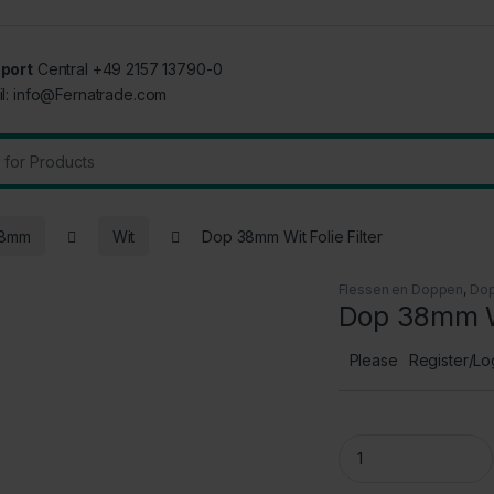
port
Central +49 2157 13790-0
il: info@Fernatrade.com
:
38mm
Wit
Dop 38mm Wit Folie Filter
Flessen en Doppen
,
Do
Dop 38mm Wi
Please
Register/Lo
Dop 38mm Wit Folie F