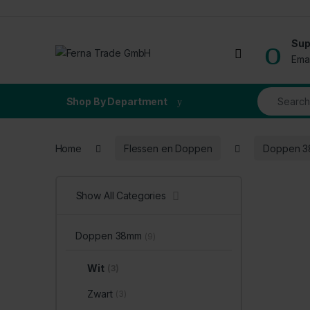
Skip to navigation
Skip to content
Sup
Open
Ema
Search for
Shop By Department
Home
Flessen en Doppen
Doppen 
Show All Categories
Doppen 38mm
(9)
Wit
(3)
Zwart
(3)