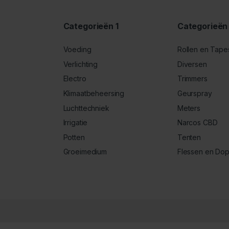
Categorieën 1
Categorieën
Voeding
Rollen en Tape
Verlichting
Diversen
Electro
Trimmers
Klimaatbeheersing
Geurspray
Luchttechniek
Meters
Irrigatie
Narcos CBD
Potten
Tenten
Groeimedium
Flessen en Do