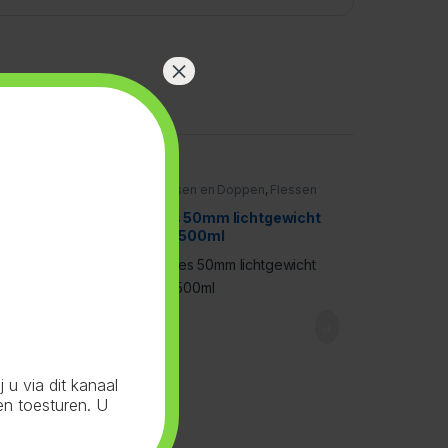
×
n Doppen
,
Doppen
Flessen en Doppen
,
Flessen
rt
50mm lichtgewicht
,
Wit
 Zwart Folie
Fles 50mm lichtgewicht
Wit 500ml
u via dit kanaal
en toesturen. U