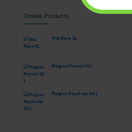
Onsale Products
Vita Race 5L
Plagron Promix 50 L
Plagron Royal mix 50 L