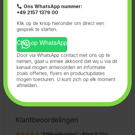
met efficiënte afzuiging.
Ons WhatsApp nummer:
Tip:
Combineer met een filter voor schonere
+49 2157 1379 00
uitstoot in kweekruimtes.
Klik op de knop hieronder om direct een
gesprek te starten.
Chat op WhatsApp
Antwoorden op Veelgestelde
Door via WhatsApp contact met ons op te
Vragen
nemen, gaat u ermee akkoord dat wij u via dit
kanaal mogen antwoorden en informatie
Welke AMP-versie moet ik kiezen?
zoals offertes, flyers en productupdates
Is het apparaat waterdicht?
mogen toesturen. U kunt zich op elk moment
afmelden.
Hoe werkt de digitale bediening?
Klantbeoordelingen
“Stille oplossing!” – Klara V.
“Mijn