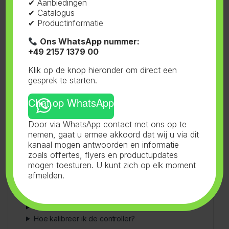
✔ Aanbiedingen
ventilatoren in stallen.
✔ Catalogus
Opslagruimtes:
Voorkom oververhitting van
✔ Productinformatie
opgeslagen gewassen.
Ons WhatsApp nummer:
Tip:
Zet de minimumsnelheid op 20% om
+49 2157 1379 00
constante luchtstroom te garanderen.
Binnentuinen:
Optimaliseer ventilatie voor
Klik op de knop hieronder om direct een
een consistent microklimaat.
gesprek te starten.
Tip:
Kalibreer dagelijks bij wisselend weer
Chat op WhatsApp
met de knoppen.
Door via WhatsApp contact met ons op te
nemen, gaat u ermee akkoord dat wij u via dit
kanaal mogen antwoorden en informatie
zoals offertes, flyers en productupdates
Antwoorden op Veelgestelde
mogen toesturen. U kunt zich op elk moment
Vragen
afmelden.
Welke AMP-variant moet ik kiezen?
Is de controller waterdicht?
Hoe kalibreer ik de controller?