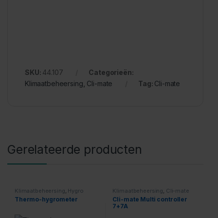
SKU:
44.107
Categorieën:
Klimaatbeheersing
,
Cli-mate
Tag:
Cli-mate
Gerelateerde producten
Klimaatbeheersing
,
Hygro
Klimaatbeheersing
,
Cli-mate
Thermo-hygrometer
Cli-mate Multi controller
7+7A