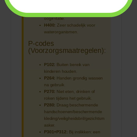
H315:
Veroorzaakt huidirritatie.
H319:
Veroorzaakt ernstige
oogirritatie.
H400:
Zeer schadelijk voor
waterorganismen.
P-codes
(Voorzorgsmaatregelen):
P102:
Buiten bereik van
kinderen houden.
P264:
Handen grondig wassen
na gebruik.
P270:
Niet eten, drinken of
roken tijdens het gebruik.
P280:
Draag beschermende
handschoenen/beschermende
kleding/veiligheidsbril/gezichtsm
asker.
P301+P312:
Bij inslikken: een