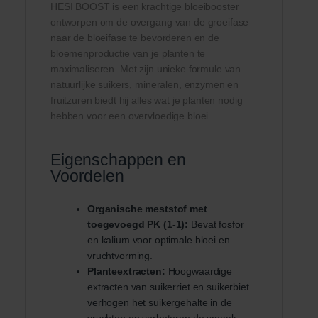
HESI BOOST is een krachtige bloeibooster
ontworpen om de overgang van de groeifase
naar de bloeifase te bevorderen en de
bloemenproductie van je planten te
maximaliseren. Met zijn unieke formule van
natuurlijke suikers, mineralen, enzymen en
fruitzuren biedt hij alles wat je planten nodig
hebben voor een overvloedige bloei.
Eigenschappen en
Voordelen
Organische meststof met
toegevoegd PK (1-1):
Bevat fosfor
en kalium voor optimale bloei en
vruchtvorming.
Planteextracten:
Hoogwaardige
extracten van suikerriet en suikerbiet
verhogen het suikergehalte in de
vruchten en verbeteren de smaak.