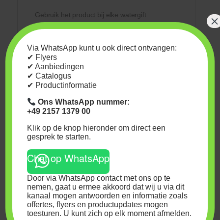
Gebruik het product bij elke watergift
×
gedurende de bloeifase voor optimale
resultaten.
Via WhatsApp kunt u ook direct ontvangen:
✔ Flyers
Kan ik HESI BOOST ook als
✔ Aanbiedingen
bladvoeding gebruiken?
✔ Catalogus
✔ Productinformatie
Ja, meng 10-20 ml per 10 liter water en spuit
Ons WhatsApp nummer:
+49 2157 1379 00
dit voorzichtig op de bladeren voor extra
ondersteuning.
Klik op de knop hieronder om direct een
gesprek te starten.
Chat op WhatsApp
Veiligheidsinformatie (H-
codes en P-codes)
Door via WhatsApp contact met ons op te
nemen, gaat u ermee akkoord dat wij u via dit
H-codes
kanaal mogen antwoorden en informatie zoals
(Gevarenidentificatie):
offertes, flyers en productupdates mogen
toesturen. U kunt zich op elk moment afmelden.