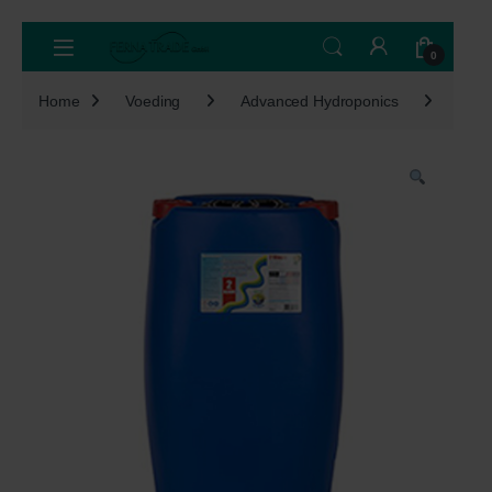
Skip to navigation
Skip to content
Open
0
Home
Voeding
Advanced Hydroponics
Blo