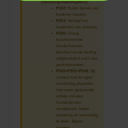
(Voorzorgsmaatregelen):
P102:
Buiten bereik van
kinderen houden.
P261:
Vermijd het
inademen van dampen.
P280:
Draag
beschermende
handschoenen,
beschermende kleding,
veiligheidsbril en/of een
gezichtsmasker.
P305+P351+P338:
Bij
contact met de ogen:
voorzichtig afspoelen
met water gedurende
enkele minuten.
Contactlenzen
verwijderen, indien
aanwezig en eenvoudig
te doen. Blijven
spoelen.