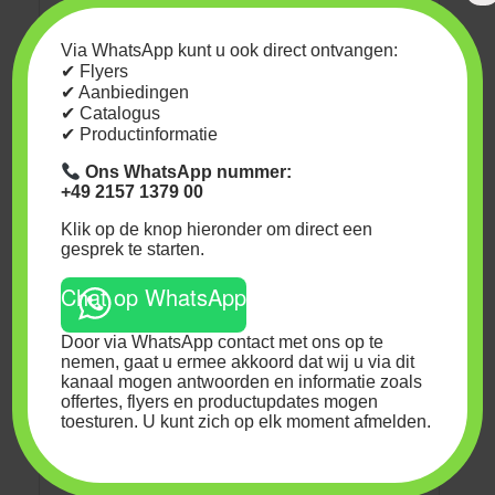
5% Fosfor (P):
Bevordert de bloei en
ondersteunt de energieoverdracht in
Via WhatsApp kunt u ook direct ontvangen:
de plant.
✔ Flyers
3,5% Kalium (K):
Versterkt de
✔ Aanbiedingen
weerstand van de plant en draagt bij
✔ Catalogus
aan een gezonde bloei.
✔ Productinformatie
Ons WhatsApp nummer:
+49 2157 1379 00
Veiligheidsinformatie
Klik op de knop hieronder om direct een
gesprek te starten.
H-codes
(Gevarenidentificatie):
Chat op WhatsApp
H315:
Veroorzaakt
huidirritatie.
Door via WhatsApp contact met ons op te
H319:
Veroorzaakt
nemen, gaat u ermee akkoord dat wij u via dit
ernstige oogirritatie.
kanaal mogen antwoorden en informatie zoals
offertes, flyers en productupdates mogen
H335:
Kan irritatie van
toesturen. U kunt zich op elk moment afmelden.
de luchtwegen
veroorzaken.
P-codes