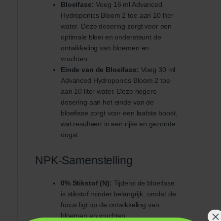
Bloeifase:
Voeg 16 ml Advanced
Hydroponics Bloom 2 toe aan 10 liter
water. Deze dosering zorgt voor een
optimale bloei en ondersteunt de
ontwikkeling van bloemen en
vruchten.
Einde van de Bloeifase:
Voeg 30 ml
Advanced Hydroponics Bloom 2 toe
aan 10 liter water. Deze hogere
dosering aan het einde van de
bloeifase zorgt voor een laatste boost,
wat resulteert in een rijke en gezonde
oogst.
NPK-Samenstelling
0% Stikstof (N):
Tijdens de bloeifase
is stikstof minder belangrijk, omdat de
focus ligt op de ontwikkeling van
×
bloemen en vruchten.