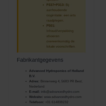
P337+P313:
Bij
aanhoudende
oogirritatie: een arts
raadplegen.
P501:
Inhoud/verpakking
afvoeren
overeenkomstig de
lokale voorschriften.
Fabrikantgegevens
Advanced Hydroponics of Holland
B.V.
Adres:
Binnenweg 4, 5683 PR Best,
Nederland
E-mail:
info@advancedhydro.com
Website:
www.advancedhydro.com
Telefoon:
+31 614838232