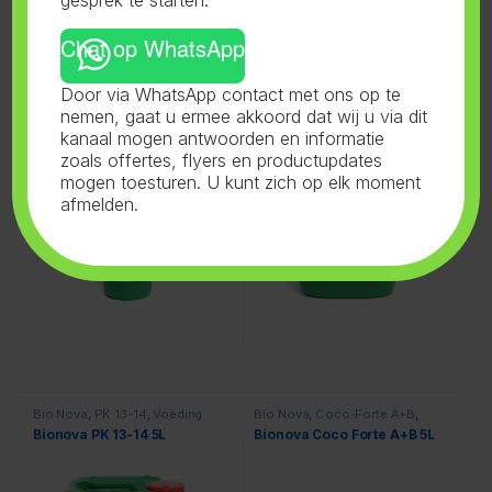
Chat op WhatsApp
Bio Nova
,
P20% Fosfor
,
Bio Nova
,
Aarde Supermix
,
Door via WhatsApp contact met ons op te
Voeding
Voeding
Bionova P20% 1L
Bionova Soil Supermix 5L
nemen, gaat u ermee akkoord dat wij u via dit
kanaal mogen antwoorden en informatie
zoals offertes, flyers en productupdates
mogen toesturen. U kunt zich op elk moment
afmelden.
Bio Nova
,
PK 13-14
,
Voeding
Bio Nova
,
Coco-Forte A+B
,
Voeding
Bionova PK 13-14 5L
Bionova Coco Forte A+B 5L