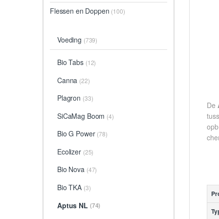
Flessen en Doppen
(100)
Voeding
(739)
Bio Tabs
(12)
Canna
(22)
Plagron
(33)
De
SiCaMag Boom
tuss
(4)
opbr
Bio G Power
(78)
che
Ecolizer
(25)
Bio Nova
(47)
Bio TKA
(3)
Pr
Aptus NL
(74)
Ty