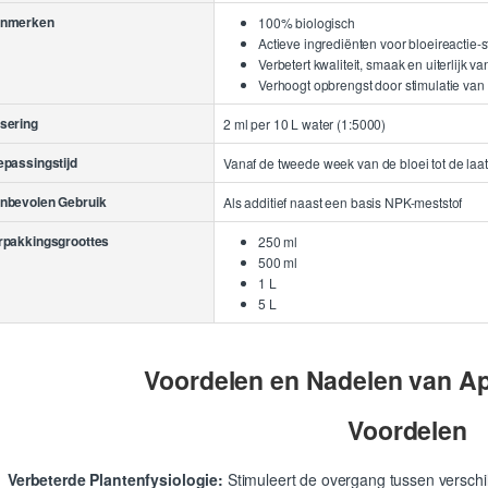
nmerken
100% biologisch
Actieve ingrediënten voor bloeireactie-s
Verbetert kwaliteit, smaak en uiterlijk v
Verhoogt opbrengst door stimulatie va
sering
2 ml per 10 L water (1:5000)
epassingstijd
Vanaf de tweede week van de bloei tot de laa
nbevolen Gebruik
Als additief naast een basis NPK-meststof
rpakkingsgroottes
250 ml
500 ml
1 L
5 L
Voordelen en Nadelen van A
Voordelen
Verbeterde Plantenfysiologie:
Stimuleert de overgang tussen verschill