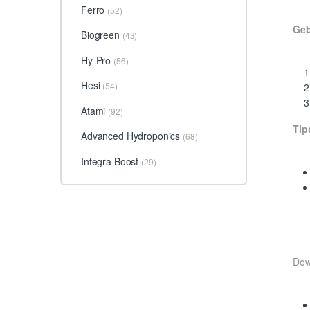
Ferro
(52)
Geb
Biogreen
(43)
Hy-Pro
(56)
Hesi
(54)
Atami
(92)
Tip
Advanced Hydroponics
(68)
Integra Boost
(29)
Dow