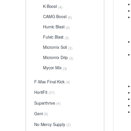
K-Boost
(4)
CAMG Boost
(4)
Humic Blast
(3)
Fulvic Blast
(3)
Micromix Soil
(3)
Micromix Drip
(3)
Mycor Mix
(3)
F-Max Final Kick
(4)
HortiFit
(31)
Superthrive
(4)
Geni
(6)
No Mercy Supply
(2)