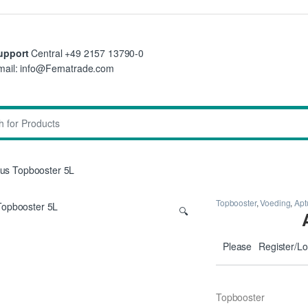
upport
Central +49 2157 13790-0
mail: info@Fernatrade.com
:
us Topbooster 5L
Topbooster
,
Voeding
,
Apt
🔍
Please
Register/Lo
Topbooster