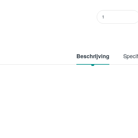
Aptus Topbooster 5
Specif
Beschrijving