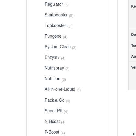
Regulator
(5)
Ke
Startbooster
(5)
Topbooster
(5)
Do
Fungone
(4)
To
System Clean
(2)
Aa
Enzym+
(4)
Ve
Nutrispray
(2)
Nutrition
(3)
All-in-one-Liquid
(6)
Pack & Go
(3)
Super PK
(4)
N-Boost
(4)
P-Boost
(4)