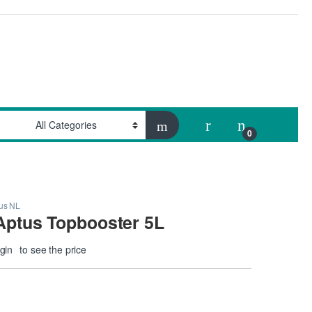
My Account
0
us NL
Aptus Topbooster 5L
gin
to see the price