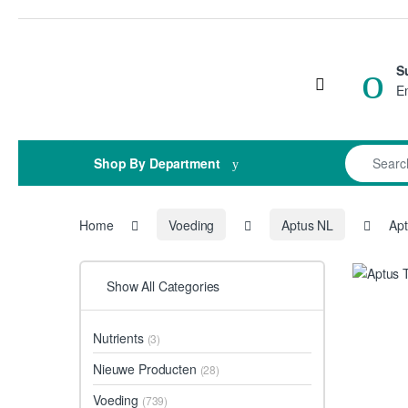
Skip to navigation
Skip to content
S
Open
E
Search for
Shop By Department
Home
Voeding
Aptus NL
Apt
Show All Categories
Nutrients
(3)
Nieuwe Producten
(28)
Voeding
(739)