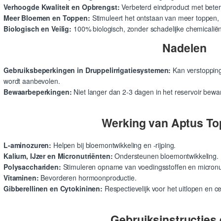
Verhoogde Kwaliteit en Opbrengst:
Verbeterd eindproduct met betere 
Meer Bloemen en Toppen:
Stimuleert het ontstaan van meer toppen,
Biologisch en Veilig:
100% biologisch, zonder schadelijke chemicaliën
Nadelen
Gebruiksbeperkingen in Druppelirrigatiesystemen:
Kan verstopping
wordt aanbevolen.
Bewaarbeperkingen:
Niet langer dan 2-3 dagen in het reservoir bew
Werking van Aptus To
L-aminozuren:
Helpen bij bloemontwikkeling en -rijping.
Kalium, IJzer en Micronutriënten:
Ondersteunen bloemontwikkeling.
Polysacchariden:
Stimuleren opname van voedingsstoffen en micronu
Vitaminen:
Bevorderen hormoonproductie.
Gibberellinen en Cytokininen:
Respectievelijk voor het uitlopen en ce
Gebruiksinstructies 