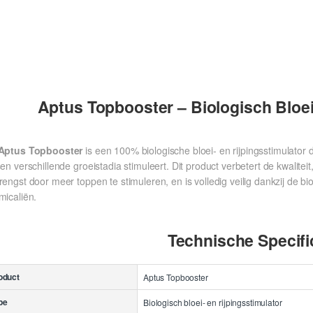
Aptus Topbooster – Biologisch Bloei
Aptus Topbooster
is een 100% biologische bloei- en rijpingsstimulator 
en verschillende groeistadia stimuleert. Dit product verbetert de kwalitei
engst door meer toppen te stimuleren, en is volledig veilig dankzij de b
micaliën.
Technische Specifi
oduct
Aptus Topbooster
pe
Biologisch bloei- en rijpingsstimulator