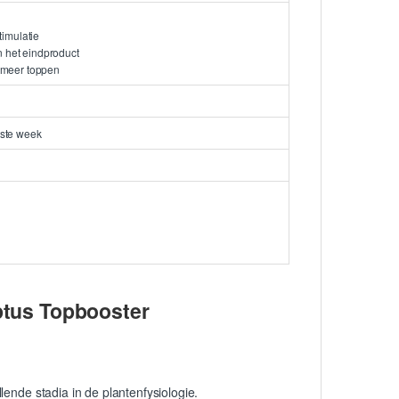
timulatie
an het eindproduct
n meer toppen
tste week
ptus Topbooster
ende stadia in de plantenfysiologie.