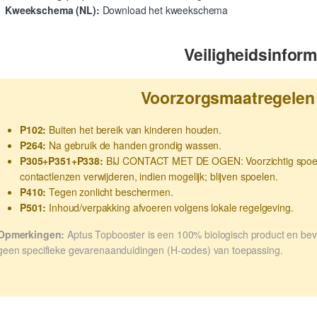
Kweekschema (NL):
Download het kweekschema
Veiligheidsinform
Voorzorgsmaatregelen
P102:
Buiten het bereik van kinderen houden.
P264:
Na gebruik de handen grondig wassen.
P305+P351+P338:
BIJ CONTACT MET DE OGEN: Voorzichtig spoele
contactlenzen verwijderen, indien mogelijk; blijven spoelen.
P410:
Tegen zonlicht beschermen.
P501:
Inhoud/verpakking afvoeren volgens lokale regelgeving.
Opmerkingen:
Aptus Topbooster is een 100% biologisch product en beva
geen specifieke gevarenaanduidingen (H-codes) van toepassing.