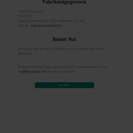
Fabrikantgegevens
Fabrikantgegevens
IB.ECO B.V.
Adres: Daelderweg 22, Nuth, Nederland, 6361HK
Website:
www.aptus-holland.com
Bestel Nu!
Benieuwd naar wat Aptus Nutrispray voor uw planten kan doen?
Bestel nu!
Bekijk de productdetails nogmaals of neem contact met ons op via
info@fernatrade.com
voor meer informatie.
Naar Boven