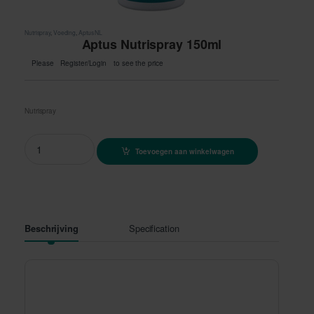
Nutrispray
,
Voeding
,
Aptus NL
Aptus Nutrispray 150ml
Please
Register/Login
to see the price
Nutrispray
Aptus Nutrispray 150ml quantity
Toevoegen aan winkelwagen
Specification
Beschrijving