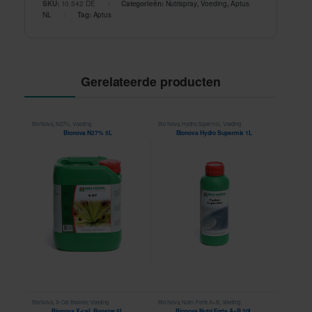
SKU:
10.542 DE
Categorieën:
Nutrispray
,
Voeding
,
Aptus
NL
Tag:
Aptus
Gerelateerde producten
Bio Nova
,
N27%
,
Voeding
Bio Nova
,
Hydro Supermix
,
Voeding
Bionova N27% 5L
Bionova Hydro Supermix 1L
Bio Nova
,
X-Cel Booster
,
Voeding
Bio Nova
,
Nutri-Forte A+B
,
Voeding
Bionova X-ceL Booster 5L
Bionova Nutri Forte A+B 20L