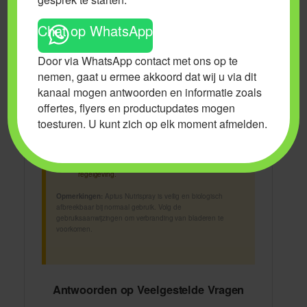
Veiligheidsinformatie
Chat op WhatsApp
Door via WhatsApp contact met ons op te
Voorzorgsmaatregelen (P-codes)
nemen, gaat u ermee akkoord dat wij u via dit
P102:
Buiten het bereik van kinderen houden.
kanaal mogen antwoorden en informatie zoals
P264:
Na gebruik de handen grondig wassen.
offertes, flyers en productupdates mogen
P305+P351+P338:
BIJ CONTACT MET DE OGEN:
Voorzichtig spoelen met water gedurende een aantal
toesturen. U kunt zich op elk moment afmelden.
minuten; contactlenzen verwijderen, indien mogelijk;
blijven spoelen.
P410:
Tegen zonlicht beschermen.
P501:
Inhoud/verpakking afvoeren volgens lokale
regelgeving.
Opmerkingen:
Aptus Nutrispray is veilig en biologisch
afbreekbaar bij normaal gebruik. Volg de
gebruiksaanwijzingen om verbranding van bladeren te
voorkomen.
Antwoorden op Veelgestelde Vragen