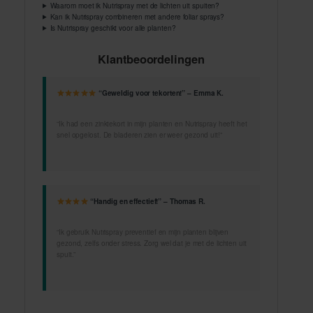
Waarom moet ik Nutrispray met de lichten uit spuiten?
Kan ik Nutrispray combineren met andere foliar sprays?
Is Nutrispray geschikt voor alle planten?
Klantbeoordelingen
“Geweldig voor tekorten!” – Emma K.
“Ik had een zinktekort in mijn planten en Nutrispray heeft het
snel opgelost. De bladeren zien er weer gezond uit!”
“Handig en effectief!” – Thomas R.
“Ik gebruik Nutrispray preventief en mijn planten blijven
gezond, zelfs onder stress. Zorg wel dat je met de lichten uit
spuit.”