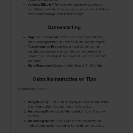
Veilig en Effectief:
Werkt als een preventieve oplossing,
vergelijkbaar met vitaminen, in plaats van een direct zichtbaar
effect zoals sommige andere foliar sprays.
Samenstelling
Organisch Surfactant:
Creëert een beschermende laag
zodat voedingsstoffen tot 2 weken op de bladeren blijven.
Paardekastanje-Extract:
Maakt micro-elementen meer
beschikbaar voor opname door de plant en versnelt de
transport van voedingsstoffen door het verdunnen van het
vaatvocht.
Micro-Elementen:
Mangaan (Mn), Zwavel (S), Zink (Zn).
Gebruiksinstructies en Tips
Gebruiksinstructies:
Mengen:
Meng 1,5 tot 2 ml Nutrispray per liter schoon water
(6-8 ml per gallon). Gebruik nooit in volle sterkte.
Toepassing Binnen:
Spuit tijdens week 1, 3, en 5 van de
bloeifase.
Toepassing Buiten:
Spuit 1 week na transplantatie en
herhaal eenmaal per maand tot het einde van de cyclus.