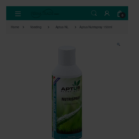
Skip to navigation
Skip to content
Open
0
Home
Voeding
Aptus NL
Aptus Nutrispray 150ml