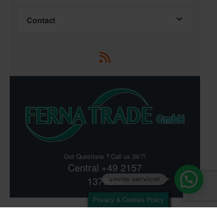
Contact
Got Questions ? Call us 24/7!
Central +49 2157
13790-0
snelle service!
Privacy & Cookies Policy