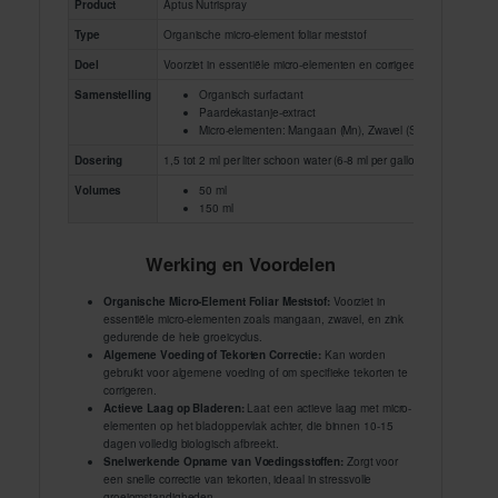
Product
Aptus Nutrispray
Type
Organische micro-element foliar meststof
Doel
Voorziet in essentiële micro-elementen en corrigeert tekorten
Samenstelling
Organisch surfactant
Paardekastanje-extract
Micro-elementen: Mangaan (Mn), Zwavel (S), Zink (Zn)
Dosering
1,5 tot 2 ml per liter schoon water (6-8 ml per gallon)
Volumes
50 ml
150 ml
Werking en Voordelen
Organische Micro-Element Foliar Meststof:
Voorziet in
essentiële micro-elementen zoals mangaan, zwavel, en zink
gedurende de hele groeicyclus.
Algemene Voeding of Tekorten Correctie:
Kan worden
gebruikt voor algemene voeding of om specifieke tekorten te
corrigeren.
Actieve Laag op Bladeren:
Laat een actieve laag met micro-
elementen op het bladoppervlak achter, die binnen 10-15
dagen volledig biologisch afbreekt.
Snelwerkende Opname van Voedingsstoffen:
Zorgt voor
een snelle correctie van tekorten, ideaal in stressvolle
groeiomstandigheden.