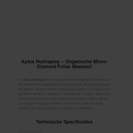
Aptus Nutrispray – Organische Micro-
Element Foliar Meststof
De
Aptus Nutrispray
is een organische micro-element foliar meststof
die essentiële voedingsstoffen levert gedurende de hele groeicyclus
van planten. Het kan worden gebruikt voor algemene voeding of om
specifieke tekorten te corrigeren, zoals die van mangaan, zwavel, en
zink. Nutrispray laat een actieve laag op de bladeren achter die tot
10-15 dagen biologisch afbreekt, en biedt een snelle en veilige
oplossing om de gezondheid van planten te verbeteren.
Technische Specificaties