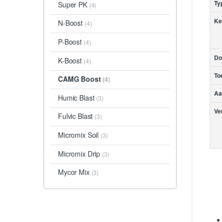
Ty
Super PK
(4)
Ke
N-Boost
(4)
P-Boost
(4)
Do
K-Boost
(4)
To
CAMG Boost
(4)
Aa
Humic Blast
(3)
Ve
Fulvic Blast
(3)
Micromix Soil
(3)
Micromix Drip
(3)
Mycor Mix
(3)