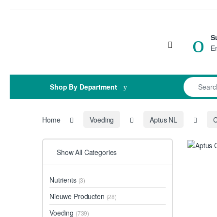
Skip to navigation
Skip to content
S
Open
E
Search for
Shop By Department
Home
Voeding
Aptus NL
Show All Categories
Nutrients
(3)
Nieuwe Producten
(28)
Voeding
(739)