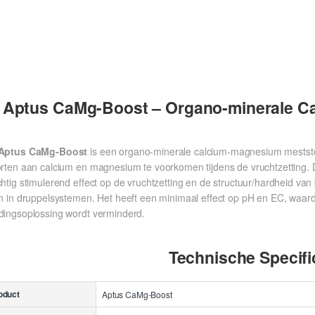
Aptus CaMg-Boost – Organo-minerale C
Aptus CaMg-Boost
is een organo-minerale calcium-magnesium mestst
orten aan calcium en magnesium te voorkomen tijdens de vruchtzetting. D
chtig stimulerend effect op de vruchtzetting en de structuur/hardheid va
en in druppelsystemen. Het heeft een minimaal effect op pH en EC, waard
dingsoplossing wordt verminderd.
Technische Specifi
oduct
Aptus CaMg-Boost