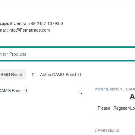
upport
Central +49 2157 13790-0
mail: info@Fernatrade.com
:
CAMG Boost
Aptus CAMG Boost 1L
Voeding
,
Aptus NL
,
CAMG
🔍
A
Please
Register/Lo
CAMG Boost