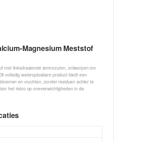
alcium-Magnesium Meststof
of met linksdraaiende aminozuren, ontworpen om
it volledig wateroplosbare product biedt een
n bloemen en vruchten, zonder residuen achter te
oor het risico op onevenwichtigheden in de
caties