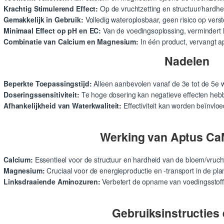
Krachtig Stimulerend Effect:
Op de vruchtzetting en structuur/hardhe
Gemakkelijk in Gebruik:
Volledig wateroplosbaar, geen risico op ver
Minimaal Effect op pH en EC:
Van de voedingsoplossing, vermindert 
Combinatie van Calcium en Magnesium:
In één product, vervangt 
Nadelen
Beperkte Toepassingstijd:
Alleen aanbevolen vanaf de 3e tot de 5e w
Doseringssensitiviteit:
Te hoge dosering kan negatieve effecten heb
Afhankelijkheid van Waterkwaliteit:
Effectiviteit kan worden beïnvloe
Werking van Aptus C
Calcium:
Essentieel voor de structuur en hardheid van de bloem/vruch
Magnesium:
Cruciaal voor de energieproductie en -transport in de plan
Linksdraaiende Aminozuren:
Verbetert de opname van voedingsstoffe
Gebruiksinstructies 