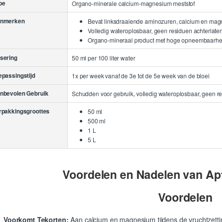
pe
Organo-minerale calcium-magnesium meststof
nmerken
Bevat linksdraaiende aminozuren, calcium en ma
Volledig wateroplosbaar, geen residuen achterlate
Organo-mineraal product met hoge opneembaarheid
sering
50 ml per 100 liter water
epassingstijd
1x per week vanaf de 3e tot de 5e week van de bloei
nbevolen Gebruik
Schudden voor gebruik, volledig wateroplosbaar, geen r
rpakkingsgroottes
50 ml
500 ml
1 L
5 L
Voordelen en Nadelen van A
Voordelen
Voorkomt Tekorten:
Aan calcium en magnesium tijdens de vruchtzetti