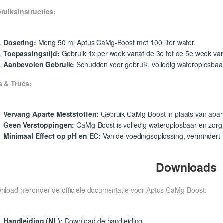
ruiksinstructies:
Dosering:
Meng 50 ml Aptus CaMg-Boost met 100 liter water.
Toepassingstijd:
Gebruik 1x per week vanaf de 3e tot de 5e week van
Aanbevolen Gebruik:
Schudden voor gebruik, volledig wateroplosbaar
s & Trucs:
Vervang Aparte Meststoffen:
Gebruik CaMg-Boost in plaats van apar
Geen Verstoppingen:
CaMg-Boost is volledig wateroplosbaar en zorgt
Minimaal Effect op pH en EC:
Van de voedingsoplossing, vermindert 
Downloads
nload hieronder de officiële documentatie voor Aptus CaMg-Boost:
Handleiding (NL):
Download de handleiding