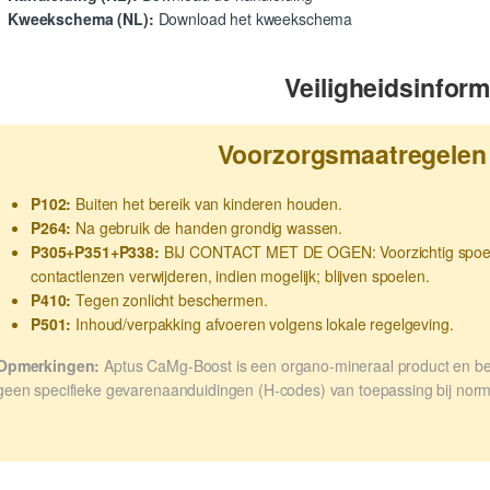
Kweekschema (NL):
Download het kweekschema
Veiligheidsinform
Voorzorgsmaatregelen
P102:
Buiten het bereik van kinderen houden.
P264:
Na gebruik de handen grondig wassen.
P305+P351+P338:
BIJ CONTACT MET DE OGEN: Voorzichtig spoele
contactlenzen verwijderen, indien mogelijk; blijven spoelen.
P410:
Tegen zonlicht beschermen.
P501:
Inhoud/verpakking afvoeren volgens lokale regelgeving.
Opmerkingen:
Aptus CaMg-Boost is een organo-mineraal product en beva
geen specifieke gevarenaanduidingen (H-codes) van toepassing bij norm