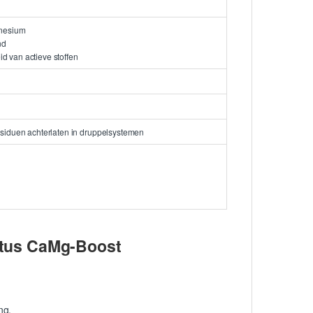
gnesium
nd
 van actieve stoffen
esiduen achterlaten in druppelsystemen
ptus CaMg-Boost
ng.