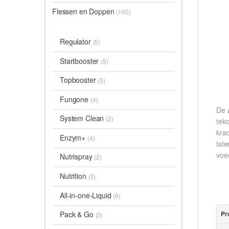
Flessen en Doppen
(100)
Regulator
(5)
Startbooster
(5)
Topbooster
(5)
Fungone
(4)
De
System Clean
(2)
tek
kra
Enzym+
(4)
lat
voe
Nutrispray
(2)
Nutrition
(3)
All-in-one-Liquid
(6)
Pack & Go
Pr
(3)