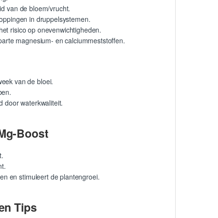
id van de bloem/vrucht.
stoppingen in druppelsystemen.
het risico op onevenwichtigheden.
aparte magnesium- en calciummeststoffen.
eek van de bloei.
ben.
d door waterkwaliteit.
aMg-Boost
t.
t.
n en stimuleert de plantengroei.
en Tips