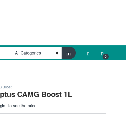
My Account
0
 Boost
ptus CAMG Boost 1L
gin
to see the price