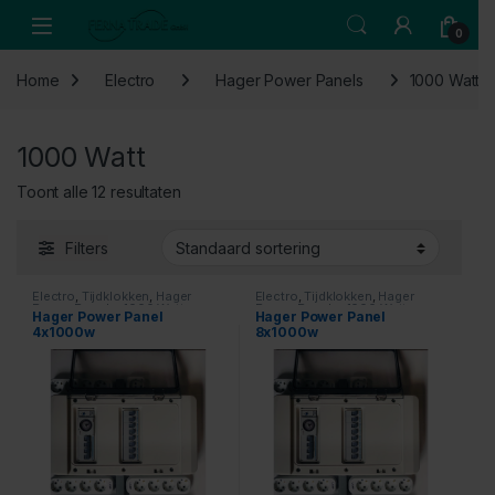
Skip to navigation
Skip to content
Open
0
Home
Electro
Hager Power Panels
1000 Watt
1000 Watt
Toont alle 12 resultaten
Filters
Electro
,
Tijdklokken
,
Hager
Electro
,
Tijdklokken
,
Hager
Power Panels
,
1000 Watt
Power Panels
,
1000 Watt
Hager Power Panel
Hager Power Panel
4x1000w
8x1000w