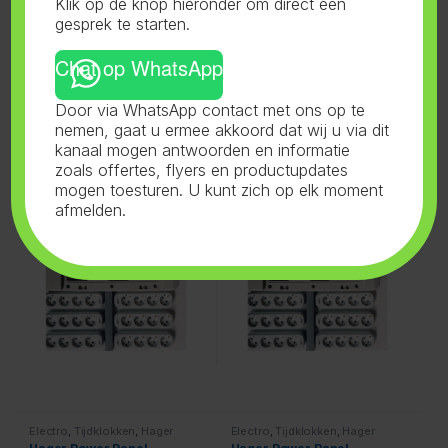
Klik op de knop hieronder om direct een
gesprek te starten.
Chat op WhatsApp
Door via WhatsApp contact met ons op te
nemen, gaat u ermee akkoord dat wij u via dit
Electro
,
Tijdklokken
,
Hager
Electro
,
Tijdklokken
,
Hager
Power Panels
,
1000 Watt
Power Panels
,
1000 Watt
kanaal mogen antwoorden en informatie
Hager Power Panel
Hager Power Panel
36x1000w
40x1000w
zoals offertes, flyers en productupdates
mogen toesturen. U kunt zich op elk moment
afmelden.
Electro
,
Tijdklokken
,
Hager
Electro
,
Tijdklokken
,
Hager
Power Panels
,
1000 Watt
Power Panels
,
1000 Watt