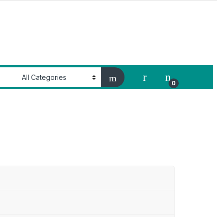
My Account
0