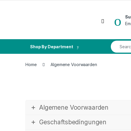
Skip to navigation
Skip to content
Su
Open
Em
Search fo
Shop By Department
Home
Algemene Voorwaarden
Algemene Voorwaarden
Geschaftsbedingungen