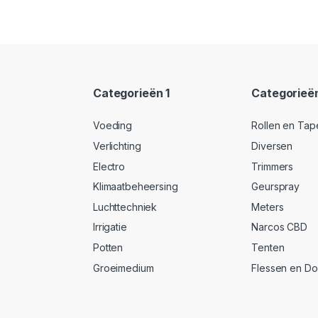
Categorieën 1
Categorieë
Voeding
Rollen en Tap
Verlichting
Diversen
Electro
Trimmers
Klimaatbeheersing
Geurspray
Luchttechniek
Meters
Irrigatie
Narcos CBD
Potten
Tenten
Groeimedium
Flessen en D