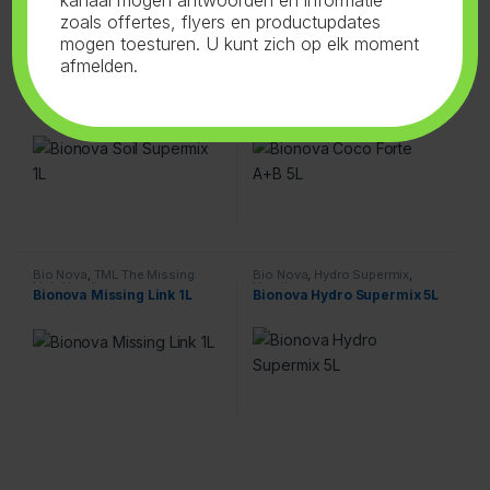
zoals offertes, flyers en productupdates
mogen toesturen. U kunt zich op elk moment
afmelden.
Bio Nova
,
Aarde Supermix
,
Bio Nova
,
Coco-Forte A+B
,
Voeding
Voeding
Bionova Soil Supermix 1L
Bionova Coco Forte A+B 5L
Bio Nova
,
TML The Missing
Bio Nova
,
Hydro Supermix
,
Link
,
Voeding
Voeding
Bionova Missing Link 1L
Bionova Hydro Supermix 5L