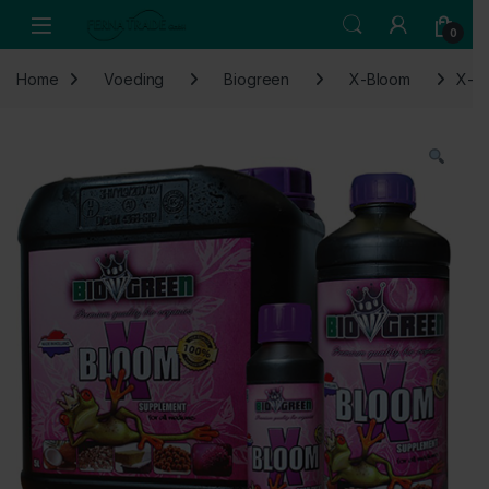
Skip to navigation
Skip to content
Open
0
Home
Voeding
Biogreen
X-Bloom
X-Bl