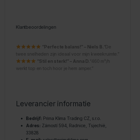
Klantbeoordelingen
“Perfecte balans!” – Niels B.
“De
twee snelheden zijn ideaal voor mijn kweekruimte.”
“Stil en sterk!” – Anna D.
“460 m³/h
werkt top en toch hoor je hem amper.”
Leverancier informatie
Bedrijf:
Prima Klima Trading CZ, s.r.o.
Adres:
Zámostí 594, Radnice, Tsjechië,
33828
E-mail:
sales@primaklima.com