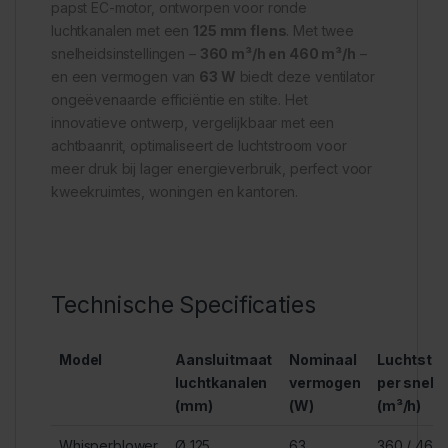
papst EC-motor, ontworpen voor ronde
luchtkanalen met een
125 mm flens
. Met twee
snelheidsinstellingen –
360 m³/h en 460 m³/h
–
en een vermogen van
63 W
biedt deze ventilator
ongeëvenaarde efficiëntie en stilte. Het
innovatieve ontwerp, vergelijkbaar met een
achtbaanrit, optimaliseert de luchtstroom voor
meer druk bij lager energieverbruik, perfect voor
kweekruimtes, woningen en kantoren.
Technische Specificaties
Model
Aansluitmaat
Nominaal
Luchtstr
luchtkanalen
vermogen
per snelh
(mm)
(W)
(m³/h)
Whisperblower
Ø 125
63
360 / 460