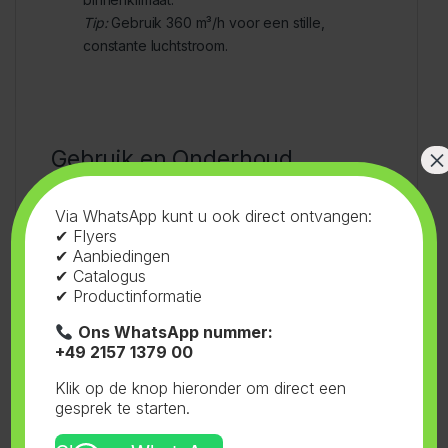
Tip:
Gebruik 360 m³/h voor een stille,
constante luchtstroom.
×
Gebruik en Onderhoud
Gebruik:
Via WhatsApp kunt u ook direct ontvangen:
✔ Flyers
✔ Aanbiedingen
Sluit een rond luchtkanaal aan (125 mm).
✔ Catalogus
Verbind met een 230 V stroombron (AC,
✔ Productinformatie
50/60 Hz).
Ons WhatsApp nummer:
Selecteer een snelheid (360 of 460 m³/h) via
+49 2157 1379 00
de schakelaar.
Klik op de knop hieronder om direct een
Onderhoudstips:
gesprek te starten.