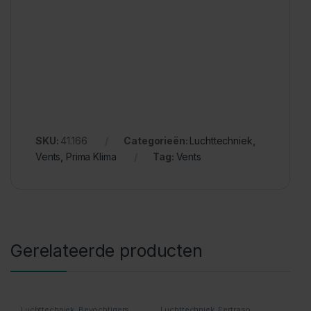
SKU:
41.166
Categorieën:
Luchttechniek
,
Vents
,
Prima Klima
Tag:
Vents
Gerelateerde producten
Luchttechniek
,
Bevochtigers
Luchttechniek
,
Fertraso