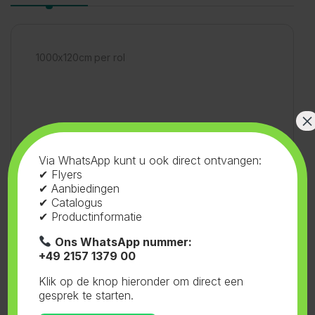
1000x120cm per rol
×
SKU:
90.031
Categorie:
Rollen en Tapes
Via WhatsApp kunt u ook direct ontvangen:
✔ Flyers
Tag:
Fernatrade GmbH
✔ Aanbiedingen
✔ Catalogus
✔ Productinformatie
Ons WhatsApp nummer:
+49 2157 1379 00
Gerelateerde producten
Klik op de knop hieronder om direct een
gesprek te starten.