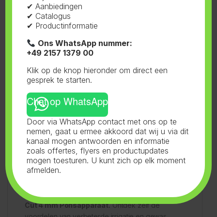
✔ Aanbiedingen
✔ Catalogus
Optimaliseer Jouw Irrigatiesysteem met het
✔ Productinformatie
Quick Cut 4 mm Ponsapparaat
Ons WhatsApp nummer:
+49 2157 1379 00
Een effectief irrigatiesysteem is van essentieel
belang voor gezonde gewassen en een maximale
Klik op de knop hieronder om direct een
gesprek te starten.
opbrengst. Het Quick Cut 4 mm ponsapparaat
maakt deze optimalisatie eenvoudig en efficiënt.
Chat op WhatsApp
Door via WhatsApp contact met ons op te
Specificaties van het Ponsapparaat:
nemen, gaat u ermee akkoord dat wij u via dit
kanaal mogen antwoorden en informatie
zoals offertes, flyers en productupdates
Diameter: 4 mm
mogen toesturen. U kunt zich op elk moment
Materiaal: Hoogwaardig staal
afmelden.
Beschikbare Opties:
3MM Blauw
Aarzel niet en bestel vandaag nog het Quick
Cut 4 mm Ponsapparaat.
Ontdek zelf de
voordelen van verbeterde irrigatie en gewas