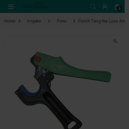
Skip to navigation
Skip to content
Open
0
Home
Irrigatie
Pons
Punch Tang the Luxe 4mm