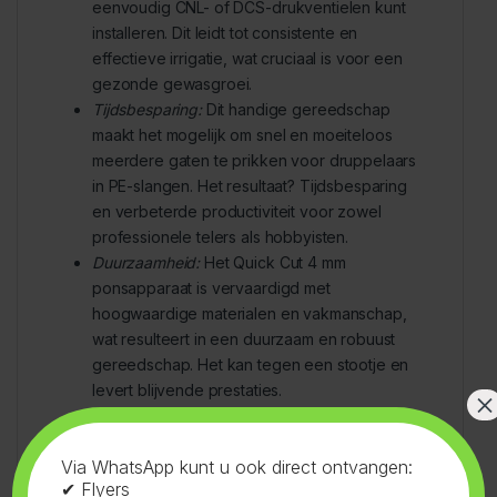
eenvoudig CNL- of DCS-drukventielen kunt
installeren. Dit leidt tot consistente en
effectieve irrigatie, wat cruciaal is voor een
gezonde gewasgroei.
Tijdsbesparing:
Dit handige gereedschap
maakt het mogelijk om snel en moeiteloos
meerdere gaten te prikken voor druppelaars
in PE-slangen. Het resultaat? Tijdsbesparing
en verbeterde productiviteit voor zowel
professionele telers als hobbyisten.
Duurzaamheid:
Het Quick Cut 4 mm
ponsapparaat is vervaardigd met
hoogwaardige materialen en vakmanschap,
wat resulteert in een duurzaam en robuust
gereedschap. Het kan tegen een stootje en
levert blijvende prestaties.
×
Beschikbare Opties:
Naast de 4 mm versie is
ons Quick Cut ponsapparaat ook verkrijgbaar
Via WhatsApp kunt u ook direct ontvangen:
in 3 mm (blauw). Je hebt dus opties om aan
✔ Flyers
jouw specifieke behoeften te voldoen.