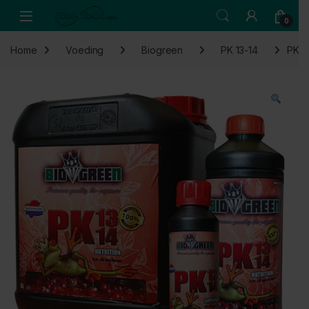
Skip to navigation
Skip to content
Open
0
Home
Voeding
Biogreen
PK 13-14
PK 1