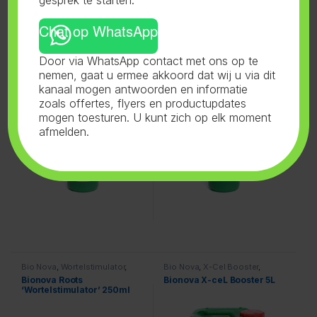
Chat op WhatsApp
Bio Nova
,
Hydro Supermix
,
Bio Nova
,
X-Cel Booster
,
Door via WhatsApp contact met ons op te
Voeding
Voeding
Bionova Hydro Supermix 1L
Bionova X-ceL Booster 1L
nemen, gaat u ermee akkoord dat wij u via dit
kanaal mogen antwoorden en informatie
zoals offertes, flyers en productupdates
mogen toesturen. U kunt zich op elk moment
afmelden.
Bio Nova
,
Wortelstimulator
,
Bio Nova
,
X-Cel Booster
,
Voeding
Voeding
Bionova Roots
Bionova X-ceL Booster 5L
‘Wortelstimulator’ 250ml