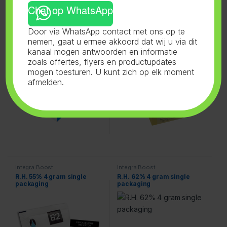
Chat op WhatsApp
Integra Boost
Integra Boost
R.H. 62% 8 gram display
Linalool R.H.62% 4 gram
Door via WhatsApp contact met ons op te
144 pieces
display 48 pieces
nemen, gaat u ermee akkoord dat wij u via dit
kanaal mogen antwoorden en informatie
zoals offertes, flyers en productupdates
mogen toesturen. U kunt zich op elk moment
afmelden.
Integra Boost
Integra Boost
R.H. 55% 4 gram single
R.H. 62% 4 gram single
packaging
packaging