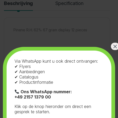
Beschrijving
Specification
Pinene R.H. 62% 67 gram display 12 pieces
×
Via WhatsApp kunt u ook direct ontvangen:
✔ Flyers
SKU:
94.026
Categorie:
Integra Boost
✔ Aanbiedingen
✔ Catalogus
✔ Productinformatie
Ons WhatsApp nummer:
+49 2157 1379 00
Gerelateerde producten
Klik op de knop hieronder om direct een
gesprek te starten.