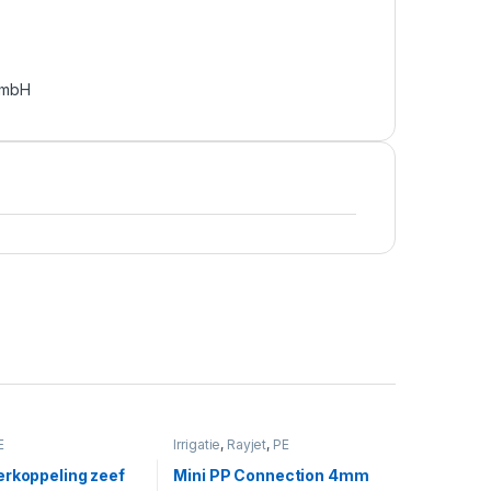
GmbH
E
Irrigatie
,
Rayjet
,
PE
erkoppeling zeef
Mini PP Connection 4mm