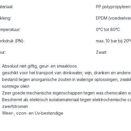
teriaal:
PP polypropyleen 
kking:
EPDM (voedselveil
mperatuur:
0°C tot 80°C
rkdruk (PN):
max. 10 bar bij 20
eur:
Zwart
Absoluut niet giftig, geur- en smaakloos
geschikt voor het transport van drinkwater, wijn, dranken en ander
bestand tegen anorganische zouten in waterige oplossingen, zwak
sommige oliën
Zeer goede mechanische eigenschappen tegen was chemicaliën e
Beschermt als elektrisch isolatiemateriaal tegen elektrochemische c
zwerfstromen
Weer-, ozon- en Uv-bestendige