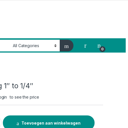
My Account
0
 1″ to 1/4″
ogin
to see the price
/4" quantity
Toevoegen aan winkelwagen