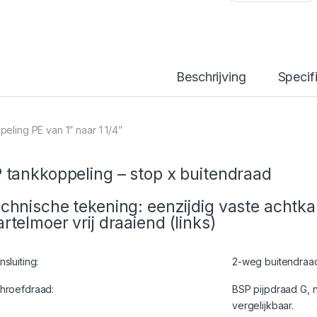
Beschrijving
Specif
peling PE van 1” naar 1 1/4”
 tankkoppeling – stop x buitendraad
chnische tekening: eenzijdig vaste achtka
rtelmoer vrij draaiend (links)
nsluiting:
2-weg buitendraad
hroefdraad:
BSP pijpdraad G, ni
vergelijkbaar.