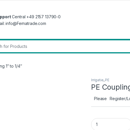
pport
Central +49 2157 13790-0
ail: info@Fernatrade.com
r:
ng 1″ to 1/4″
Irrigatie
,
PE
PE Coupling
Please
Register/L
PE Coupling 1" to 1