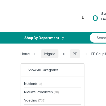
Skip to navigation
Skip to content
Su
Open
Em
Search fo
Shop By Department
Home
Irrigatie
PE
PE Coupli
Show All Categories
Nutrients
(3)
Nieuwe Producten
(28)
Voeding
(739)