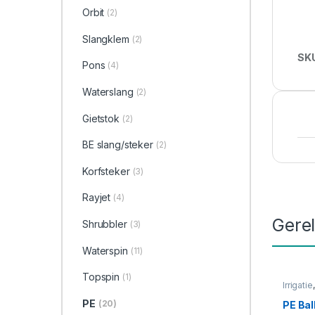
Orbit
(2)
Slangklem
(2)
SK
Pons
(4)
Waterslang
(2)
Gietstok
(2)
BE slang/steker
(2)
Korfsteker
(3)
Rayjet
(4)
Gere
Shrubbler
(3)
Waterspin
(11)
Topspin
(1)
Irrigatie
PE
(20)
PE Bal