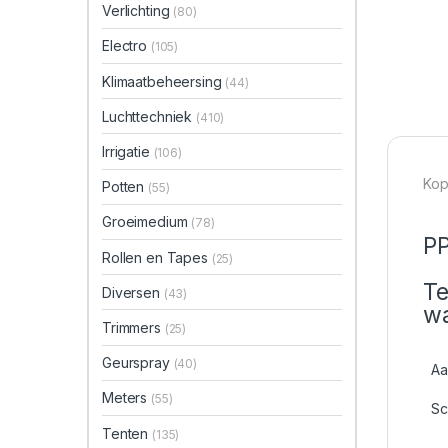
Verlichting
(80)
Electro
(105)
Klimaatbeheersing
(44)
Luchttechniek
(410)
Irrigatie
(106)
Kop
Potten
(55)
Groeimedium
(78)
PP
Rollen en Tapes
(25)
Te
Diversen
(43)
wa
Trimmers
(25)
Geurspray
(40)
Aa
Meters
(55)
Sc
Tenten
(135)