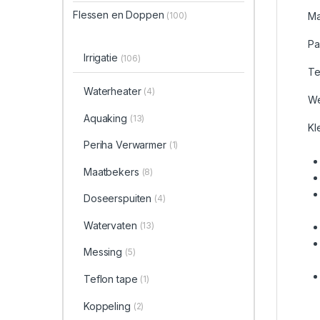
Flessen en Doppen
(100)
Ma
Pa
Irrigatie
(106)
Te
Waterheater
(4)
We
Aquaking
(13)
Kl
Periha Verwarmer
(1)
Maatbekers
(8)
Doseerspuiten
(4)
Watervaten
(13)
Messing
(5)
Teflon tape
(1)
Koppeling
(2)