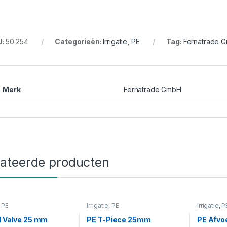
U:
50.254
Categorieën:
Irrigatie
,
PE
Tag:
Fernatrade 
Merk
Fernatrade GmbH
lateerde producten
,
PE
Irrigatie
,
PE
Irrigatie
,
P
l Valve 25 mm
PE T-Piece 25mm
PE Afvo