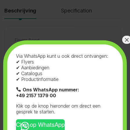
Beschrijving
Specification
×
Flower Boost
Via WhatsApp kunt u ook direct ontvangen:
✔ Flyers
✔ Aanbiedingen
✔ Catalogus
✔ Productinformatie
SKU:
15.567
Categorieën:
Voeding
,
Biogreen
,
Flower Boost
Tag:
Biogreen
Ons WhatsApp nummer:
+49 2157 1379 00
Klik op de knop hieronder om direct een
gesprek te starten.
Chat op WhatsApp
Gerelateerde producten