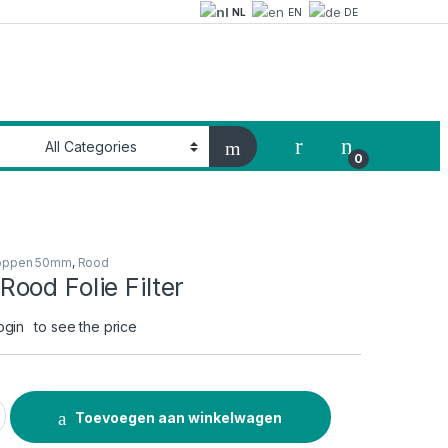
NL
EN
DE
My Account
0
oppen 50mm
,
Rood
ood Folie Filter
ogin
to see the price
e Filter quantity
Toevoegen aan winkelwagen