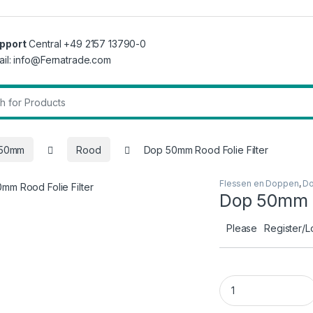
pport
Central +49 2157 13790-0
ail: info@Fernatrade.com
r:
 50mm
Rood
Dop 50mm Rood Folie Filter
Flessen en Doppen
,
D
Dop 50mm R
Please
Register/L
Dop 50mm Rood Foli