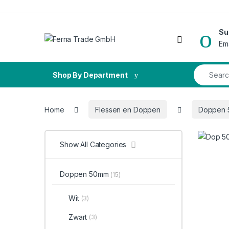
Skip to navigation
Skip to content
Su
Open
Em
Search fo
Shop By Department
Home
Flessen en Doppen
Doppen
Show All Categories
Doppen 50mm
(15)
Wit
(3)
Zwart
(3)