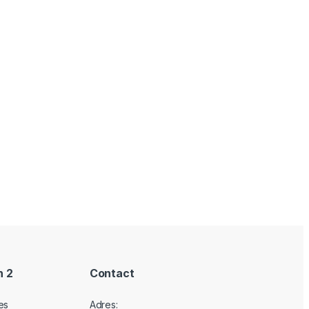
n 2
Contact
es
Adres: