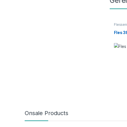
Gere
Flesse
38mm
,
Fles 
Onsale Products