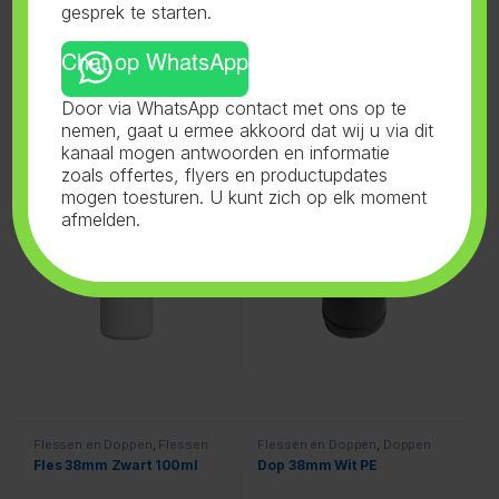
Gerelateerde producten
gesprek te starten.
Chat op WhatsApp
Door via WhatsApp contact met ons op te
Flessen en Doppen
,
Flessen
Flessen en Doppen
,
Flessen
38mm
,
Wit
38mm
,
Zwart
nemen, gaat u ermee akkoord dat wij u via dit
Fles 38mm Wit 250ml
Fles 38mm Zwart 1L
kanaal mogen antwoorden en informatie
zoals offertes, flyers en productupdates
mogen toesturen. U kunt zich op elk moment
afmelden.
Flessen en Doppen
,
Flessen
Flessen en Doppen
,
Doppen
38mm
,
Zwart
38mm
,
Wit
Fles 38mm Zwart 100ml
Dop 38mm Wit PE