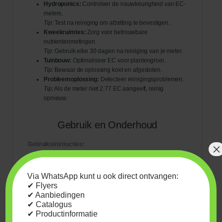
Hydroponics:
Controleer de nauwkeurigheid van EC-
meters.
Tip:
Test na reiniging om afzetting te bevestigen.
Kweekruimtes:
Zorg voor betrouwbare
nutrientenmetingen.
Tip:
Gebruik elke 30 dagen na reiniging van je meter.
Tuinbouw:
Optimaliseer EC voor plantengroei.
Tip:
Bewaar de oplossing koel en afgesloten.
Probleemoplossing:
Detecteer reinigingsproblemen.
Tip:
Als de meter niet 2.77 EC aangeeft, reinig
opnieuw.
Gebruik en Onderhoud
×
Gebruiksinstructies:
Reinig de EC-sonde grondig met water en een
Via WhatsApp kunt u ook direct ontvangen:
reiniger.
✔ Flyers
Dompel de sonde in de 2.77 EC oplossing en
✔ Aanbiedingen
controleer of de meter 2.77 EC aangeeft.
✔ Catalogus
Spoel de sonde na gebruik met kraanwater.
✔ Productinformatie