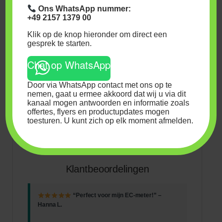
Onderhoudstips:
Ons WhatsApp nummer:
+49 2157 1379 00
Bewaar op een koele, donkere plaats uit direct
Klik op de knop hieronder om direct een
zonlicht.
gesprek te starten.
Houd de fles goed afgesloten om verdamping te
voorkomen.
Chat op WhatsApp
Gebruik binnen 3 maanden na opening voor optimale
resultaten.
Door via WhatsApp contact met ons op te
nemen, gaat u ermee akkoord dat wij u via dit
Antwoorden op Veelgestelde Vragen
kanaal mogen antwoorden en informatie zoals
offertes, flyers en productupdates mogen
toesturen. U kunt zich op elk moment afmelden.
Moet ik mijn EC-meter kalibreren met deze oplossing?
Waarom 2.77 EC?
Wat als mijn meter afwijkt?
Klantbeoordelingen
“Perfect voor mijn EC-meter!” –
Hanna L.