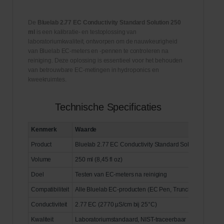
De
Bluelab 2.77 EC Conductivity Standard Solution 250
ml
is een kalibratie- en testoplossing van
laboratoriumkwaliteit, ontworpen om de nauwkeurigheid
van Bluelab EC-meters en -pennen te controleren na
reiniging. Deze oplossing is essentieel voor het behouden
van betrouwbare EC-metingen in hydroponics en
kweekruimtes.
Technische Specificaties
Kenmerk
Waarde
Product
Bluelab 2.77 EC Conductivity Standard Solution
Volume
250 ml (8,45 fl oz)
Doel
Testen van EC-meters na reiniging
Compatibiliteit
Alle Bluelab EC-producten (EC Pen, Truncheon, Combo 
Conductiviteit
2.77 EC (2770 µS/cm bij 25°C)
Kwaliteit
Laboratoriumstandaard, NIST-traceerbaar