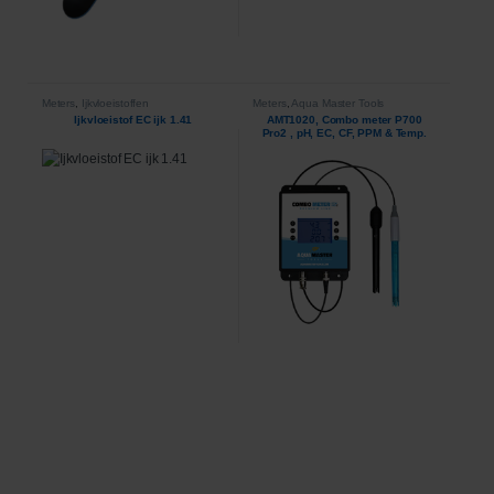
Meters
,
Ijkvloeistoffen
Meters
,
Aqua Master Tools
Ijkvloeistof EC ijk 1.41
AMT1020, Combo meter P700
Pro2 , pH, EC, CF, PPM & Temp.