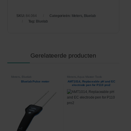
SKU:
84.064
Categorieën:
Meters
,
Bluelab
Tag:
Bluelab
Gerelateerde producten
Meters
,
Bluelab
Meters
,
Aqua Master Tools
Bluelab Pulse meter
AMT1014, Replaceable pH and EC
electrode pen for P110 pro2