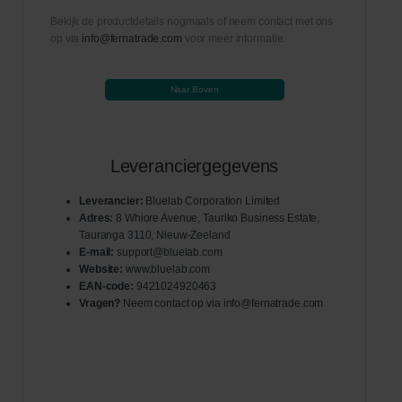
Bekijk de productdetails nogmaals of neem contact met ons
op via
info@fernatrade.com
voor meer informatie.
Naar Boven
Leveranciergegevens
Leverancier:
Bluelab Corporation Limited
Adres:
8 Whiore Avenue, Tauriko Business Estate,
Tauranga 3110, Nieuw-Zeeland
E-mail:
support@bluelab.com
Website:
www.bluelab.com
EAN-code:
9421024920463
Vragen?
Neem contact op via
info@fernatrade.com