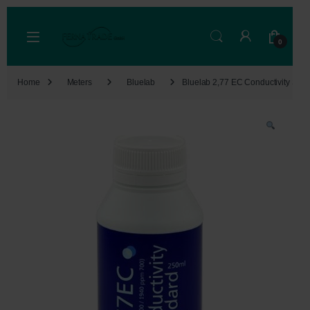
Skip to navigation
Skip to content
Open
0
Home
Meters
Bluelab
Bluelab 2,77 EC Conductivity Stan