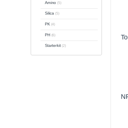
Amino
(5)
Silica
(5)
PK
(4)
PH
(6)
To
Starterkit
(2)
NP