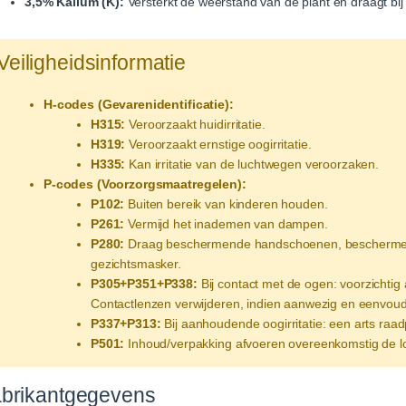
3,5% Kalium (K):
Versterkt de weerstand van de plant en draagt bi
Veiligheidsinformatie
H-codes (Gevarenidentificatie):
H315:
Veroorzaakt huidirritatie.
H319:
Veroorzaakt ernstige oogirritatie.
H335:
Kan irritatie van de luchtwegen veroorzaken.
P-codes (Voorzorgsmaatregelen):
P102:
Buiten bereik van kinderen houden.
P261:
Vermijd het inademen van dampen.
P280:
Draag beschermende handschoenen, beschermende 
gezichtsmasker.
P305+P351+P338:
Bij contact met de ogen: voorzichti
Contactlenzen verwijderen, indien aanwezig en eenvoudi
P337+P313:
Bij aanhoudende oogirritatie: een arts raa
P501:
Inhoud/verpakking afvoeren overeenkomstig de lo
brikantgegevens