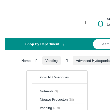
Skip to navigation
Skip to content
S
Open
E
Search for
Shop By Department
Home
Voeding
Advanced Hydroponic
Show All Categories
Nutrients
(3)
Nieuwe Producten
(28)
Voeding
(739)