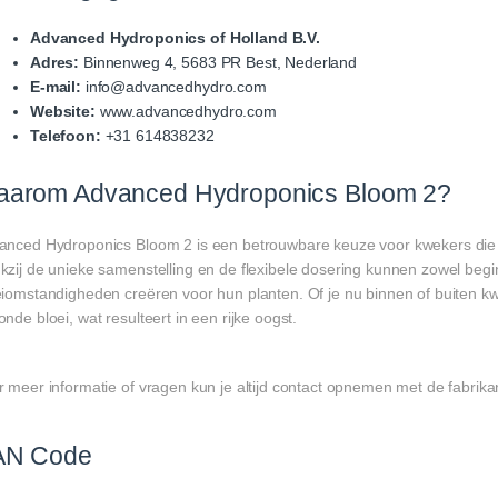
Advanced Hydroponics of Holland B.V.
Adres:
Binnenweg 4, 5683 PR Best, Nederland
E-mail:
info@advancedhydro.com
Website:
www.advancedhydro.com
Telefoon:
+31 614838232
arom Advanced Hydroponics Bloom 2?
anced Hydroponics Bloom 2 is een betrouwbare keuze voor kwekers die 
kzij de unieke samenstelling en de flexibele dosering kunnen zowel begi
eiomstandigheden creëren voor hun planten. Of je nu binnen of buiten k
nde bloei, wat resulteert in een rijke oogst.
r meer informatie of vragen kun je altijd contact opnemen met de fabri
AN Code