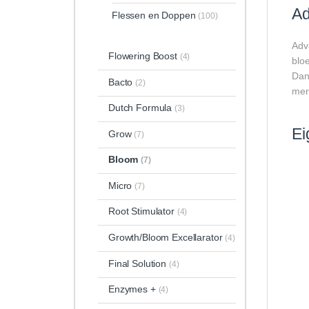
Ad
Flessen en Doppen
(100)
Adv
Flowering Boost
(4)
blo
Dank
Bacto
(2)
mer
Dutch Formula
(3)
Ei
Grow
(7)
Bloom
(7)
Micro
(7)
Root Stimulator
(4)
Growth/Bloom Excellarator
(4)
Final Solution
(4)
Enzymes +
(4)