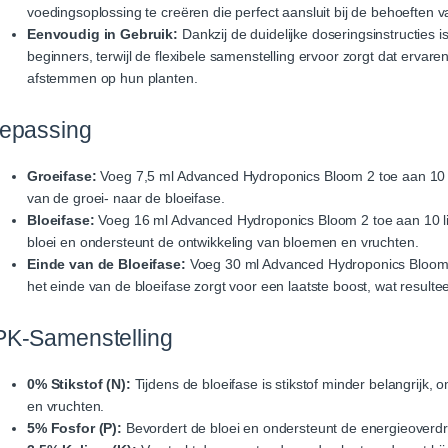
voedingsoplossing te creëren die perfect aansluit bij de behoeften v
Eenvoudig in Gebruik:
Dankzij de duidelijke doseringsinstructies 
beginners, terwijl de flexibele samenstelling ervoor zorgt dat erva
afstemmen op hun planten.
epassing
Groeifase:
Voeg 7,5 ml Advanced Hydroponics Bloom 2 toe aan 10 l
van de groei- naar de bloeifase.
Bloeifase:
Voeg 16 ml Advanced Hydroponics Bloom 2 toe aan 10 lit
bloei en ondersteunt de ontwikkeling van bloemen en vruchten.
Einde van de Bloeifase:
Voeg 30 ml Advanced Hydroponics Bloom 2
het einde van de bloeifase zorgt voor een laatste boost, wat resulte
K-Samenstelling
0% Stikstof (N):
Tijdens de bloeifase is stikstof minder belangrijk,
en vruchten.
5% Fosfor (P):
Bevordert de bloei en ondersteunt de energieoverdra