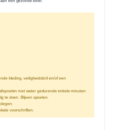
j aan een gezonde bloei.
kleding, veiligheidsbril en/of een
g afspoelen met water gedurende enkele minuten.
g te doen. Blijven spoelen.
dplegen.
kale voorschriften.