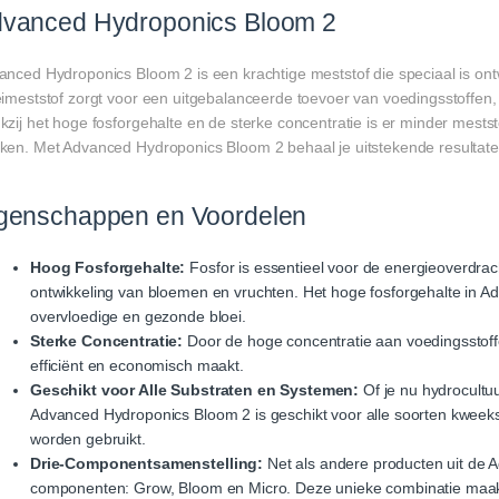
vanced Hydroponics Bloom 2
anced Hydroponics Bloom 2 is een krachtige meststof die speciaal is ont
eimeststof zorgt voor een uitgebalanceerde toevoer van voedingsstoffen, 
zij het hoge fosforgehalte en de sterke concentratie is er minder mests
ken. Met Advanced Hydroponics Bloom 2 behaal je uitstekende resultaten
genschappen en Voordelen
Hoog Fosforgehalte:
Fosfor is essentieel voor de energieoverdracht
ontwikkeling van bloemen en vruchten. Het hoge fosforgehalte in 
overvloedige en gezonde bloei.
Sterke Concentratie:
Door de hoge concentratie aan voedingsstoffe
efficiënt en economisch maakt.
Geschikt voor Alle Substraten en Systemen:
Of je nu hydrocultu
Advanced Hydroponics Bloom 2 is geschikt voor alle soorten kweeks
worden gebruikt.
Drie-Componentsamenstelling:
Net als andere producten uit de A
componenten: Grow, Bloom en Micro. Deze unieke combinatie maak