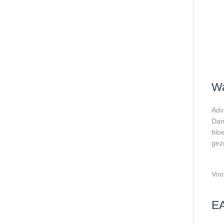
Wa
Adv
Dan
blo
gezo
Voo
E