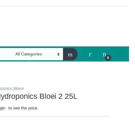
My Account
0
oponics
,
Bloom
ydroponics Bloei 2 25L
gin
to see the price