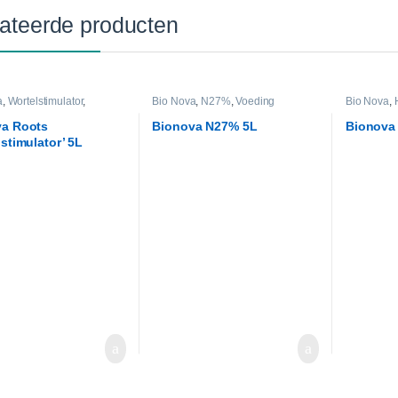
ateerde producten
a
,
Wortelstimulator
,
Bio Nova
,
N27%
,
Voeding
Bio Nova
,
Voeding
va Roots
Bionova N27% 5L
Bionova
lstimulator’ 5L