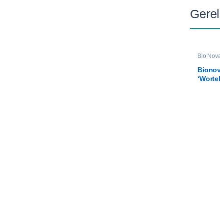
Gerel
Bio Nov
Voeding
Biono
‘Worte