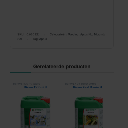
SKU:
10.630 DE
Categorieën:
Voeding
,
Aptus NL
,
Micromix
Soil
Tag:
Aptus
Gerelateerde producten
Bio Nova
,
PK 13-14
,
Voeding
Bio Nova
,
X-Cel Booster
,
Voeding
Bionova PK 13-14 5L
Bionova X-ceL Booster 5L