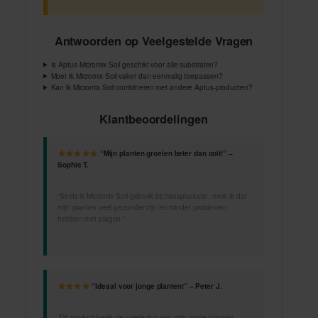
Antwoorden op Veelgestelde Vragen
Is Aptus Micromix Soil geschikt voor alle substraten?
Moet ik Micromix Soil vaker dan eenmalig toepassen?
Kan ik Micromix Soil combineren met andere Aptus-producten?
Klantbeoordelingen
“Mijn planten groeien beter dan ooit!” –
Sophie T.
“Sinds ik Micromix Soil gebruik bij transplantatie, merk ik dat
mijn planten veel gezonder zijn en minder problemen
hebben met plagen.”
“Ideaal voor jonge planten!” – Peter J.
“Dit product heeft de overleving van mijn jonge planten