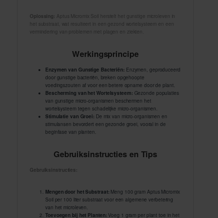
Oplossing:
Aptus Micromix Soil herstelt het gunstige microleven in
het substraat, wat resulteert in een gezond wortelsysteem en een
vermindering van problemen met plagen en ziekten.
Werkingsprincipe
Enzymen van Gunstige Bacteriën:
Enzymen, geproduceerd
door gunstige bacteriën, breken opgehoopte
voedingszouten af voor een betere opname door de plant.
Bescherming van het Wortelsysteem:
Gezonde populaties
van gunstige micro-organismen beschermen het
wortelsysteem tegen schadelijke micro-organismen.
Stimulatie van Groei:
De mix van micro-organismen en
stimulansen bevordert een gezonde groei, vooral in de
beginfase van planten.
Gebruiksinstructies en Tips
Gebruiksinstructies:
Mengen door het Substraat:
Meng 100 gram Aptus Micromix
Soil per 100 liter substraat voor een algemene verbetering
van het microleven.
Toevoegen bij het Planten:
Voeg 1 gram per plant toe in het