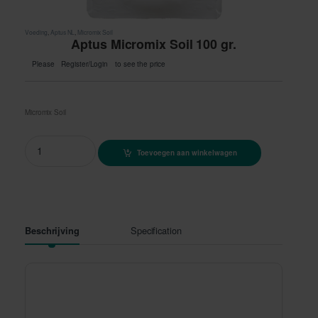
Voeding
,
Aptus NL
,
Micromix Soil
Aptus Micromix Soil 100 gr.
Please
Register/Login
to see the price
Micromix Soil
Aptus Micromix Soil 100 gr. quantity
Toevoegen aan winkelwagen
Specification
Beschrijving