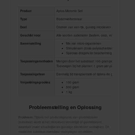
Product
Aptus Micromix Soil
Type
Bodemverbeteraar
Doel
Creëren van een rijk, gunstig microleven in het substraa
Geschikt voor
Alle soorten substraten (bodem, coco, enz.)
Samenstelling
Mix van micro-organismen
Stimulansen (zoals polysachariden)
Speciale dragers ter bescherming en voeding van
Toepassingsmethoden
Mengen door het substraat: 100 gram per 100 liter substr
Toevoegen bij het planten: 1 gram per plant in het plantg
Toepassingsfase
Eenmalig bij transplantatie of tijdens de groeifase
Verpakkingsgroottes
100 gram
500 gram
1 kg
Probleemstelling en Oplossing
Probleem:
Tijdens het productieproces van groeimiddelen
(substraat) wordt al het microleven vernietigd of gesteriliseerd,
waardoor zowel schadelijke als gunstige elementen verdwijnen. Dit
maakt het substraat kwetsbaar voor plagen en ziekten.