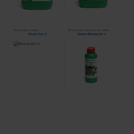
Bio Nova
,
Zym
,
Voeding
Bio Nova
,
TML The Missing Link
,
Voeding
Bionova Zym 1L
Bionova Missing Link 1L