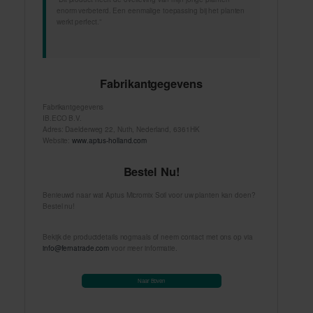
enorm verbeterd. Een eenmalige toepassing bij het planten
werkt perfect.”
Fabrikantgegevens
Fabrikantgegevens
IB.ECO B.V.
Adres: Daelderweg 22, Nuth, Nederland, 6361HK
Website:
www.aptus-holland.com
Bestel Nu!
Benieuwd naar wat Aptus Micromix Soil voor uw planten kan doen?
Bestel nu!
Bekijk de productdetails nogmaals of neem contact met ons op via
info@fernatrade.com
voor meer informatie.
Naar Boven