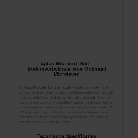
Aptus Micromix Soil –
Bodemverbeteraar voor Optimaal
Microleven
De
Aptus Micromix Soil
is een bodemverbeteraar die een rijk en
gunstig microleven in het substraat creëert, essentieel voor optimale
groeiomstandigheden. Het herstelt het natuurlijke bodemleven dat
tijdens de productie van groeimiddelen verloren gaat, beschermt het
wortelsysteem, en vermindert problemen met plagen en ziekten. Dit
100% organische product is ideaal voor zowel hobby-kwekers als
professionele telers die streven naar gezonde planten, vooral bij
transplantatie of in de vroege groeifase.
Technische Specificaties