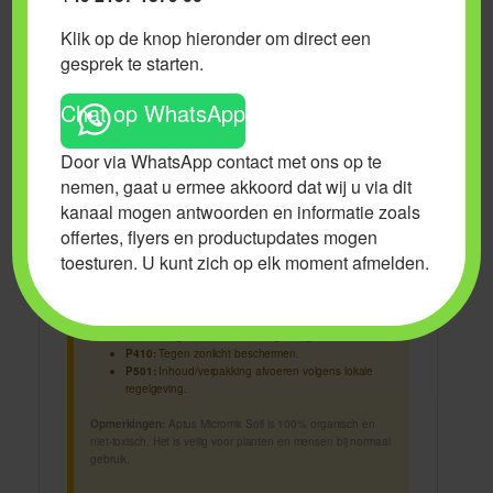
vroege groeifase voor het beste resultaat.
Klik op de knop hieronder om direct een
Downloads
gesprek te starten.
Download hieronder de officiële documentatie voor Aptus Micromix
Chat op WhatsApp
Soil:
Door via WhatsApp contact met ons op te
Handleiding (NL):
Download de handleiding
Kweekschema (NL):
Download het kweekschema
nemen, gaat u ermee akkoord dat wij u via dit
kanaal mogen antwoorden en informatie zoals
Veiligheidsinformatie
offertes, flyers en productupdates mogen
toesturen. U kunt zich op elk moment afmelden.
Voorzorgsmaatregelen (P-codes)
P102:
Buiten het bereik van kinderen houden.
P264:
Na gebruik de handen grondig wassen.
P410:
Tegen zonlicht beschermen.
P501:
Inhoud/verpakking afvoeren volgens lokale
regelgeving.
Opmerkingen:
Aptus Micromix Soil is 100% organisch en
niet-toxisch. Het is veilig voor planten en mensen bij normaal
gebruik.