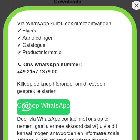
Downloads
×
Download hieronder de officiële documentatie voor Aptus Humic-
Blast:
Via WhatsApp kunt u ook direct ontvangen:
✔ Flyers
Handleiding (NL):
Download de handleiding
Kweekschema (NL):
Download het kweekschema
✔ Aanbiedingen
✔ Catalogus
Veiligheidsinformatie
✔ Productinformatie
📞
Ons WhatsApp nummer:
Voorzorgsmaatregelen (P-codes)
+49 2157 1379 00
P102:
Buiten het bereik van kinderen houden.
P264:
Na gebruik de handen grondig wassen.
Klik op de knop hieronder om direct een
P305+P351+P338:
BIJ CONTACT MET DE OGEN:
gesprek te starten.
Voorzichtig spoelen met water gedurende een aantal
minuten; contactlenzen verwijderen, indien mogelijk;
blijven spoelen.
Chat op WhatsApp
P410:
Tegen zonlicht beschermen.
P501:
Inhoud/verpakking afvoeren volgens lokale
regelgeving.
Door via WhatsApp contact met ons op te
nemen, gaat u ermee akkoord dat wij u via dit
Opmerkingen:
Aptus Humic-Blast is een biologisch product
en bevat geen schadelijke chemische stoffen. Er zijn geen
kanaal mogen antwoorden en informatie zoals
specifieke gevarenaanduidingen (H-codes) van toepassing.