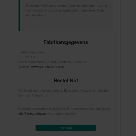
“Dit product werkt goed om de bodem te verbeteren, maar je
moet het echt in de laatste waterbeurten gebruiken. Verder
zeer tevreden.”
Fabrikantgegevens
Fabrikantgegevens
IB.ECO B.V.
Adres: Daelderweg 22, Nuth, Nederland, 6361HK
Website:
www.aptus-holland.com
Bestel Nu!
Benieuwd naar wat Aptus Humic-Blast voor uw bodem en planten
kan doen? Bestel nu!
Bekijk de productdetails nogmaals of neem contact met ons op via
info@fernatrade.com
voor meer informatie.
Naar Boven