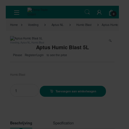
Skip to navigation
Skip to content
Open
0
Home
Voeding
Aptus NL
Humic Blast
Aptus Humic Blast 5
🔍
Voeding
,
Aptus NL
,
Humic Blast
Aptus Humic Blast 5L
Please
Register/Login
to see the price
Humic Blast
Aptus Humic Blast 5L quantity
Toevoegen aan winkelwagen
Specification
Beschrijving