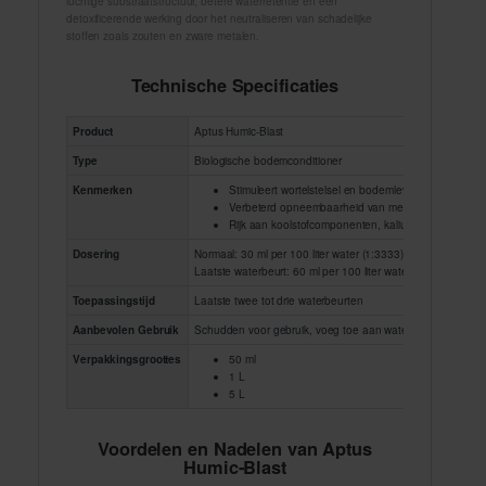
luchtige substraatstructuur, betere waterretentie en een
detoxificerende werking door het neutraliseren van schadelijke
stoffen zoals zouten en zware metalen.
Technische Specificaties
Product
Aptus Humic-Blast
Type
Biologische bodemconditioner
Kenmerken
Stimuleert wortelstelsel en bodemleven
Verbeterd opneembaarheid van meststoffen
Rijk aan koolstofcomponenten, kalium-humaten, nat
Dosering
Normaal: 30 ml per 100 liter water (1:3333)
Laatste waterbeurt: 60 ml per 100 liter water
Toepassingstijd
Laatste twee tot drie waterbeurten
Aanbevolen Gebruik
Schudden voor gebruik, voeg toe aan waterbeurt
Verpakkingsgroottes
50 ml
1 L
5 L
Voordelen en Nadelen van Aptus
Humic-Blast