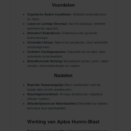
Voordelen
Organische Bodem Conditioner:
Verbetert bodemstructuur
en -leven.
Losse en Luchtige Structuur:
Van het substraat, verbetert
waterretentie capaciteit.
Stimuleert Bodemleven:
Ondersteunt een gezonde
bodemecologie.
Vermindert Stress:
Tijdens het aanplanten, door verbeterde
omstandigheden.
Verbetert Voedingsopname:
Capaciteit van de plant, door
verbeterde bodemkwaliteit.
Detoxificerende Werking:
Neutraliseert zouten, zuren, zware
metalen, chloorverbindingen en natrium.
Nadelen
Beperkte Toepassingstijd:
Alleen aanbevolen voor de
laatste twee tot drie waterbeurten.
Doseringssensitiviteit:
Te hoge dosering kan negatieve
effecten hebben.
Afhankelijkheid van Waterkwaliteit:
Effectiviteit kan worden
beïnvloed door waterkwaliteit.
Werking van Aptus Humic-Blast