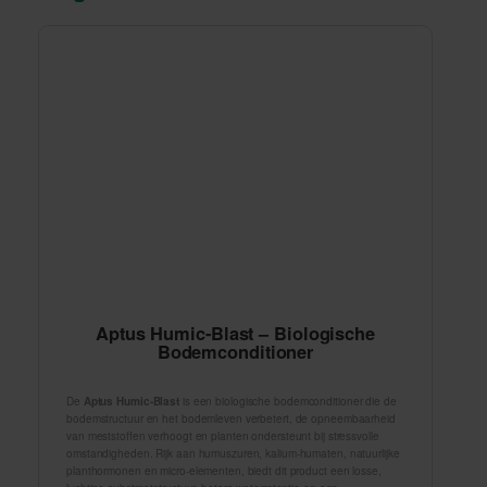
Aptus Humic-Blast – Biologische
Bodemconditioner
De
Aptus Humic-Blast
is een biologische bodemconditioner die de
bodemstructuur en het bodemleven verbetert, de opneembaarheid
van meststoffen verhoogt en planten ondersteunt bij stressvolle
omstandigheden. Rijk aan humuszuren, kalium-humaten, natuurlijke
planthormonen en micro-elementen, biedt dit product een losse,