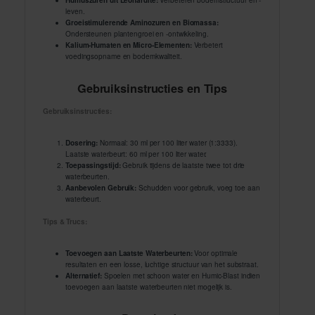
Humuszuren uit Leonardite:
Verbeteren bodemstructuur en -
leven.
Groeistimulerende Aminozuren en Biomassa:
Ondersteunen plantengroei en -ontwikkeling.
Kalium-Humaten en Micro-Elementen:
Verbetert
voedingsopname en bodemkwaliteit.
Gebruiksinstructies en Tips
Gebruiksinstructies:
Dosering:
Normaal: 30 ml per 100 liter water (1:3333).
Laatste waterbeurt: 60 ml per 100 liter water.
Toepassingstijd:
Gebruik tijdens de laatste twee tot drie
waterbeurten.
Aanbevolen Gebruik:
Schudden voor gebruik, voeg toe aan
waterbeurt.
Tips & Trucs:
Toevoegen aan Laatste Waterbeurten:
Voor optimale
resultaten en een losse, luchtige structuur van het substraat.
Alternatief:
Spoelen met schoon water en Humic-Blast indien
toevoegen aan laatste waterbeurten niet mogelijk is.