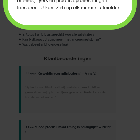
offertes, flyers en productupdates mogen
toesturen. U kunt zich op elk moment afmelden.
Antwoorden op Veelgestelde Vragen
Is Aptus Humic-Blast geschikt voor alle substraten?
Kan ik dit product combineren met andere meststoffen?
Wat gebeurt er bij overdosering?
Klantbeoordelingen
⭐⭐⭐⭐⭐ “Geweldig voor mijn bodem!” – Anna V.
“Aptus Humic-Blast heeft mijn substraat veel luchtiger
gemaakt en mijn planten lijken gezonder. Perfect voor de
laatste waterbeurten!”
⭐⭐⭐⭐ “Goed product, maar timing is belangrijk!” – Pieter
S.