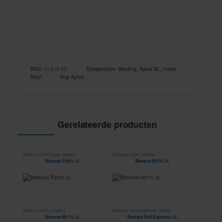
SKU:
10.618 DE
Categorieën:
Voeding
,
Aptus NL
,
Humic
Blast
Tag:
Aptus
Gerelateerde producten
Bio Nova
,
P20% Fosfor
,
Voeding
Bio Nova
,
N27%
,
Voeding
Bionova P20% 1L
Bionova N27% 5L
Bio Nova
,
N27%
,
Voeding
Bio Nova
,
Aarde Supermix
,
Voeding
Bionova N27% 1L
Bionova Soil Supermix 5L